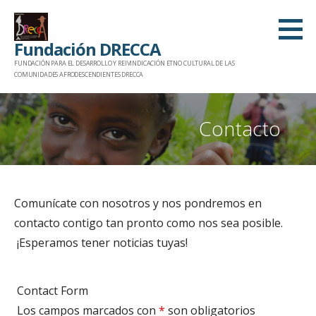
Saltar
al
Fundación DRECCA
contenido
FUNDACIÓN PARA EL DESARROLLO Y REIVINDICACIÓN ETNO CULTURAL DE LAS
COMUNIDADES AFRODESCENDIENTES DRECCA
Contacto
Comunícate con nosotros y nos pondremos en
contacto contigo tan pronto como nos sea posible.
¡Esperamos tener noticias tuyas!
Contact Form
Los campos marcados con
*
son obligatorios